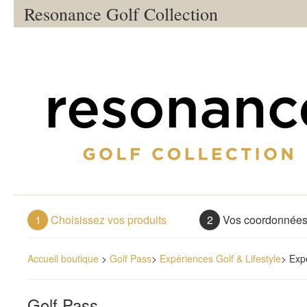
Resonance Golf Collection
1
Choisissez vos produits
2
Vos coordonnée
Accueil boutique
>
Golf Pass
>
Expériences Golf & Lifestyle
>
Exp
Golf Pass